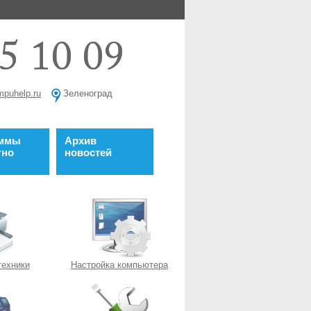
mpuhelp.ru
Зеленоград
аммы
Архив
тно
новостей
техники
Настройка компьютера