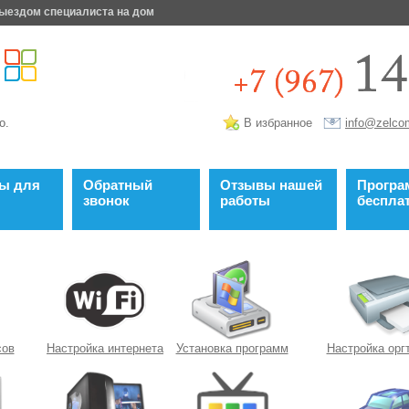
ыездом специалиста на дом
о.
В избранное
info@zelco
ты для
Обратный
Отзывы нашей
Прогр
звонок
работы
беспла
сов
Настройка интернета
Установка программ
Настройка орг