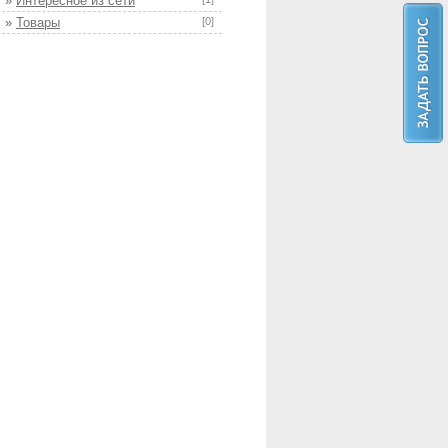
»
Интересное из сети
»
Товары
[0]