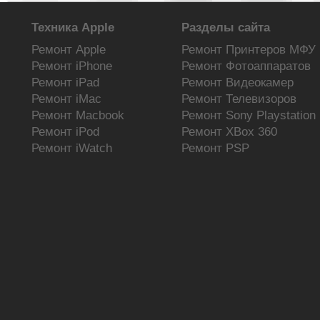
Майнинг на видеокартах
Техника Apple
Разделы сайта
Ремонт Apple
Ремонт Принтеров МФУ
Ремонт iPhone
Ремонт Фотоаппаратов
Ремонт iPad
Ремонт Видеокамер
Ремонт iMac
Ремонт Телевизоров
Новости сайта
Ремонт Macbook
Ремонт Sony Playstation
»
Компьютерная помощь
Ремонт iPod
Ремонт XBox 360
»
Ремонт самостоятельно
Ремонт iWatch
Ремонт PSP
»
Новости Зеленограда
»
Интересное из сети
»
Товары