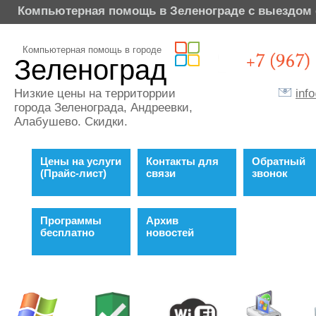
Компьютерная помощь в Зеленограде с выездом 
Компьютерная помощь в городе
Зеленоград
inf
Низкие цены на территоррии
города Зеленограда, Андреевки,
Алабушево. Скидки.
Цены на услуги
Контакты для
Обратный
(Прайс-лист)
связи
звонок
Программы
Архив
бесплатно
новостей