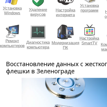
Установка
Установка
Удаление
Настройка
программ
Windows
вирусов
интернета
о
Настройка
Ремонт
Диагностика
Модернизация
SmartTV
Ко
компьютеров
компьютера
ПК
ма
Восстановление данных с жестког
флешки в Зеленограде