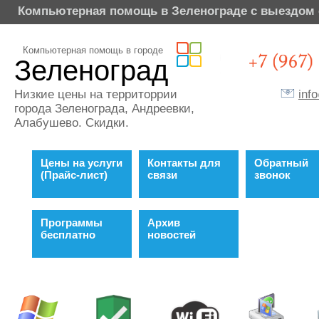
Компьютерная помощь в Зеленограде с выездом 
Компьютерная помощь в городе
Зеленоград
inf
Низкие цены на территоррии
города Зеленограда, Андреевки,
Алабушево. Скидки.
Цены на услуги
Контакты для
Обратный
(Прайс-лист)
связи
звонок
Программы
Архив
бесплатно
новостей