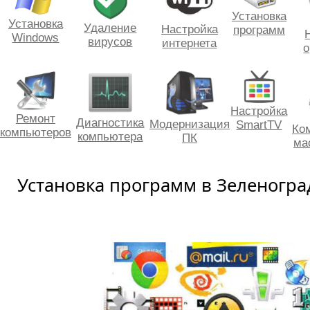
Установка
Установка
Удаление
Настройка
программ
Windows
вирусов
интернета
о
Настройка
Ремонт
Диагностика
Модернизация
SmartTV
Ко
компьютеров
компьютера
ПК
ма
Установка программ в Зеленогра