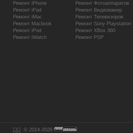
Ремонт iPhone
Ремонт Фотоаппаратов
Ремонт iPad
Ремонт Видеокамер
Ремонт iMac
Ремонт Телевизоров
Новости сайта
Ремонт Macbook
Ремонт Sony Playstation
»
Компьютерная помощь
Ремонт iPod
Ремонт XBox 360
»
Ремонт самостоятельно
Ремонт iWatch
Ремонт PSP
»
Новости Зеленограда
»
Интересное из сети
»
Товары
© 2014-2026