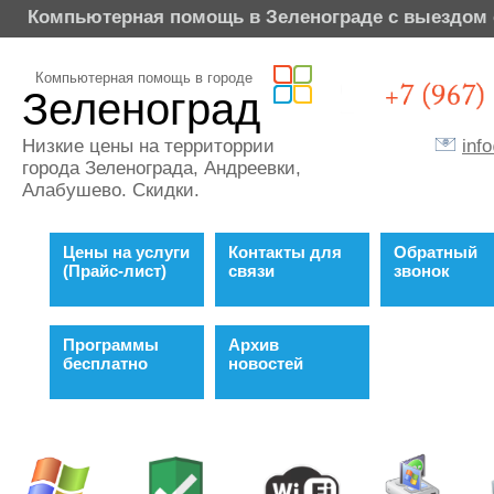
Компьютерная помощь в Зеленограде с выездом 
Компьютерная помощь в городе
Зеленоград
inf
Низкие цены на территоррии
города Зеленограда, Андреевки,
Алабушево. Скидки.
Цены на услуги
Контакты для
Обратный
(Прайс-лист)
связи
звонок
Программы
Архив
бесплатно
новостей