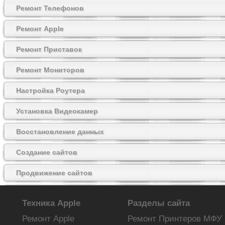
Ремонт Телефонов
Ремонт Apple
Ремонт Приставок
Ремонт Мониторов
Настройка Роутера
Установка Видеокамер
Восстановление данных
Создание сайтов
Продвижение сайтов
Майнинг на видеокартах
Техника Apple
Разделы сайта
Ремонт Apple
Ремонт Принтеров МФУ