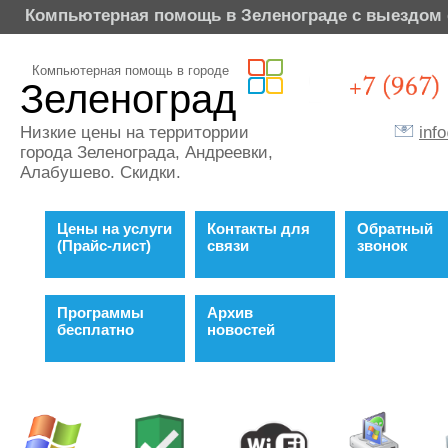
Компьютерная помощь в Зеленограде с выездом 
Компьютерная помощь в городе
Зеленоград
inf
Низкие цены на территоррии
города Зеленограда, Андреевки,
Алабушево. Скидки.
Цены на услуги
Контакты для
Обратный
(Прайс-лист)
связи
звонок
Программы
Архив
бесплатно
новостей