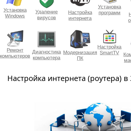
Установка
Установка
Удаление
Настройка
программ
Windows
вирусов
интернета
о
Настройка
Ремонт
Диагностика
Модернизация
SmartTV
Ко
компьютеров
компьютера
ПК
ма
Настройка интернета (роутера) в