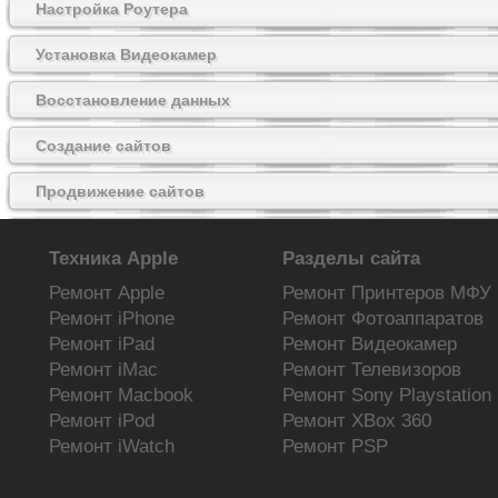
Настройка Роутера
Установка Видеокамер
Восстановление данных
Создание сайтов
Продвижение сайтов
Майнинг на видеокартах
Техника Apple
Разделы сайта
Ремонт Apple
Ремонт Принтеров МФУ
Ремонт iPhone
Ремонт Фотоаппаратов
Ремонт iPad
Ремонт Видеокамер
Ремонт iMac
Ремонт Телевизоров
Новости сайта
Ремонт Macbook
Ремонт Sony Playstation
»
Компьютерная помощь
Ремонт iPod
Ремонт XBox 360
»
Ремонт самостоятельно
Ремонт iWatch
Ремонт PSP
»
Новости Зеленограда