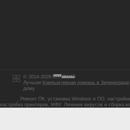
»
Интересное из сети
»
Товары
© 2014-2026
Лучшая
Компьютерная помощь в Зеленограде
дому
. Ремонт ПК, установка Windows и ПО, настройка р
настройка принтеров, МФУ. Лечение вирусов и сборка ко