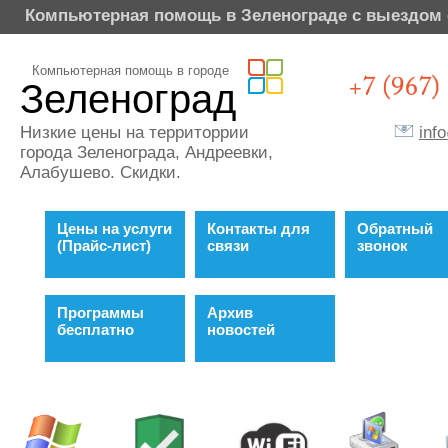
Компьютерная помощь в Зеленограде с выездом 
Компьютерная помощь в городе
Зеленоград
inf
Низкие цены на территоррии
города Зеленограда, Андреевки,
Алабушево. Скидки.
Цены на услуги
Контакты для
Обратный
(Прайс-лист)
связи
звонок
Программы
Архив
бесплатно
новостей